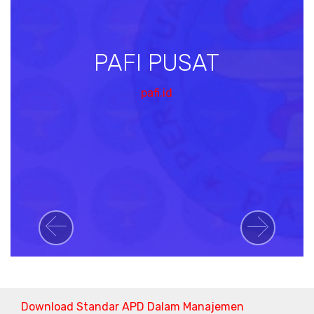
PAFI PUSAT
pafi.id
Previous
Next
Download Standar APD Dalam Manajemen